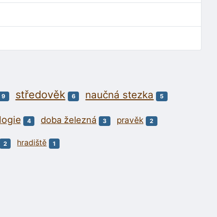
středověk
naučná stezka
9
6
5
logie
doba železná
pravěk
4
3
2
hradiště
2
1