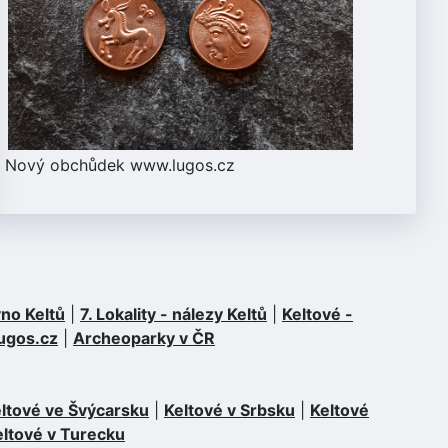
Nový obchůdek
www.lugos.cz
no Keltů
|
7. Lokality - nálezy Keltů
|
Keltové -
ugos.cz
|
Archeoparky v ČR
ltové ve Švýcarsku
|
Keltové v Srbsku
|
Keltové
eltové v Turecku