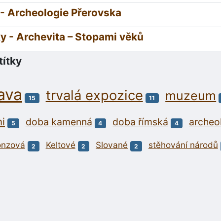
 - Archeologie Přerovska
y - Archevita – Stopami věků
títky
ava
trvalá expozice
muzeum
15
11
i
doba kamenná
doba římská
archeo
5
4
4
onzová
Keltové
Slované
stěhování národů
2
2
2