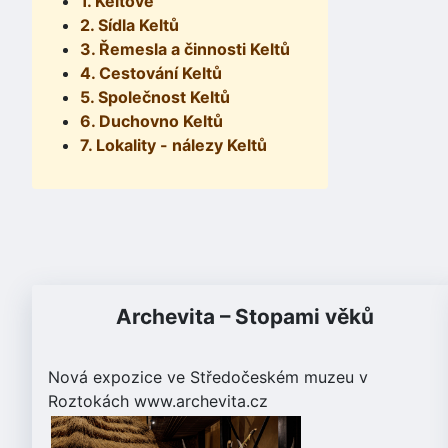
1. Keltové
2. Sídla Keltů
3. Řemesla a činnosti Keltů
4. Cestování Keltů
5. Společnost Keltů
6. Duchovno Keltů
7. Lokality - nálezy Keltů
Archevita – Stopami věků
Nová expozice ve Středočeském muzeu v
Roztokách
www.archevita.cz