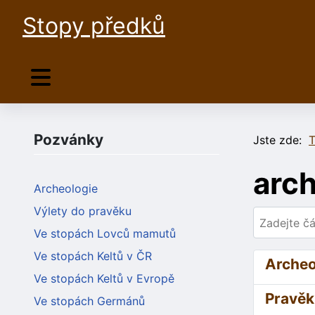
Stopy předků
Pozvánky
Jste zde:
T
arch
Archeologie
Výlety do pravěku
Zadejte část
Ve stopách Lovců mamutů
Ve stopách Keltů v ČR
Archeo
Ve stopách Keltů v Evropě
Pravěk,
Ve stopách Germánů