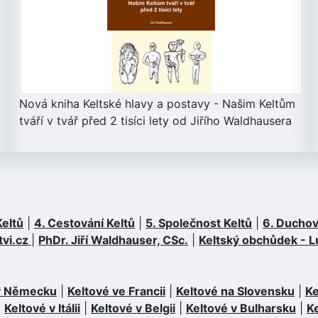
Nová kniha
Keltské hlavy a postavy
- Našim Keltům
tváří v tvář před 2 tisíci lety od Jiřího Waldhausera
Keltů
|
4. Cestování Keltů
|
5. Společnost Keltů
|
6. Duchov
tvi.cz
|
PhDr. Jiří Waldhauser, CSc.
|
Keltský obchůdek - L
 v Německu
|
Keltové ve Francii
|
Keltové na Slovensku
|
Ke
|
Keltové v Itálii
|
Keltové v Belgii
|
Keltové v Bulharsku
|
K