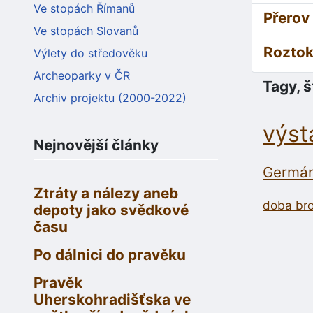
Ve stopách Římanů
Přerov
Ve stopách Slovanů
Roztok
Výlety do středověku
Archeoparky v ČR
Tagy, š
Archiv projektu (2000-2022)
výst
Nejnovější články
Germán
Ztráty a nálezy aneb
doba br
depoty jako svědkové
času
Po dálnici do pravěku
Pravěk
Uherskohradišťska ve