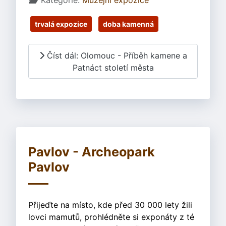
Kategorie:
Muzejní expozice
trvalá expozice
doba kamenná
Číst dál: Olomouc - Příběh kamene a
Patnáct století města
Pavlov - Archeopark
Pavlov
Přijeďte na místo, kde před 30 000 lety žili
lovci mamutů, prohlédněte si exponáty z té