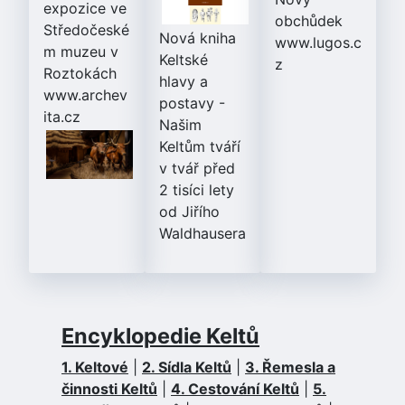
expozice ve
obchůdek
Středočeské
Nová kniha
www.lugos.c
m muzeu v
Keltské
z
Roztokách
hlavy a
www.archev
postavy
-
ita.cz
Našim
Keltům tváří
v tvář před
2 tisíci lety
od Jiřího
Waldhausera
Encyklopedie Keltů
1. Keltové
|
2. Sídla Keltů
|
3. Řemesla a
činnosti Keltů
|
4. Cestování Keltů
|
5.