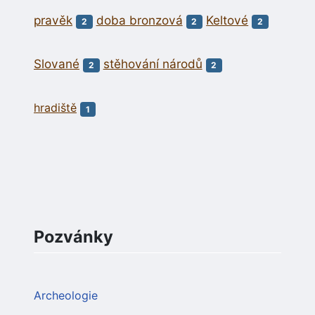
pravěk
doba bronzová
Keltové
2
2
2
Slované
stěhování národů
2
2
hradiště
1
Pozvánky
Archeologie