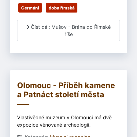
Germáni
doba římská
Číst dál: Mušov - Brána do Římské
říše
Olomouc - Příběh kamene
a Patnáct století města
Vlastivědné muzeum v Olomouci má dvě
expozice věnované archeologii.
Základní údaje