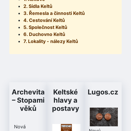
2. Sídla Keltů
3. Řemesla a činnosti Keltů
4. Cestování Keltů
5. Společnost Keltů
6. Duchovno Keltů
7. Lokality - nálezy Keltů
Archevita
Keltské
Lugos.cz
– Stopami
hlavy a
věků
postavy
Nová
Nový