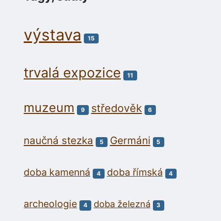
výstava
15
trvalá expozice
11
muzeum
středověk
9
6
naučná stezka
Germáni
5
5
doba kamenná
doba římská
4
4
archeologie
doba železná
4
3