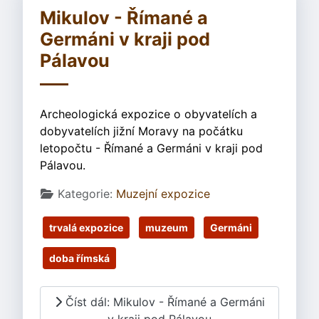
Mikulov - Římané a
Germáni v kraji pod
Pálavou
Archeologická expozice o obyvatelích a
dobyvatelích jižní Moravy na počátku
letopočtu - Římané a Germáni v kraji pod
Pálavou.
Základní údaje
Kategorie:
Muzejní expozice
trvalá expozice
muzeum
Germáni
doba římská
Číst dál: Mikulov - Římané a Germáni