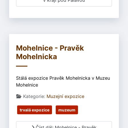
v kraji pod Pálavou
Mohelnice - Pravěk
Mohelnicka
Stálá expozice Pravěk Mohelnicka v Muzeu
Mohelnice
Základní údaje
Kategorie:
Muzejní expozice
trvalá expozice
muzeum
Číst dál: Mohelnice - Pravěk