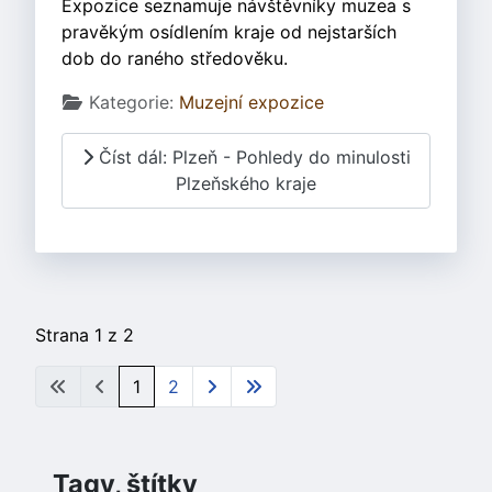
Expozice seznamuje návštěvníky muzea s
pravěkým osídlením kraje od nejstarších
dob do raného středověku.
Základní údaje
Kategorie:
Muzejní expozice
Číst dál: Plzeň - Pohledy do minulosti
Plzeňského kraje
Strana 1 z 2
1
2
Tagy, štítky