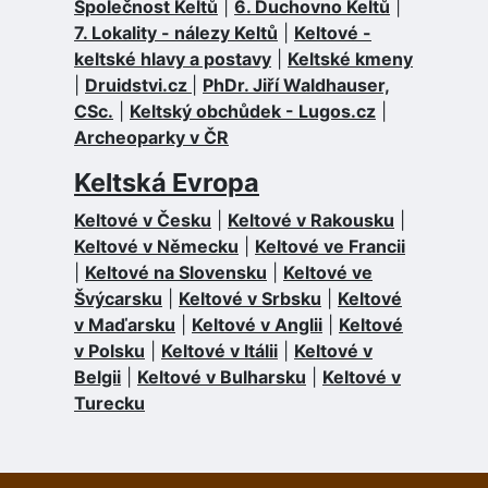
Společnost Keltů
|
6. Duchovno Keltů
|
7. Lokality - nálezy Keltů
|
Keltové -
keltské hlavy a postavy
|
Keltské kmeny
|
Druidstvi.cz
|
PhDr. Jiří Waldhauser,
CSc.
|
Keltský obchůdek - Lugos.cz
|
Archeoparky v ČR
Keltská Evropa
Keltové v Česku
|
Keltové v Rakousku
|
Keltové v Německu
|
Keltové ve Francii
|
Keltové na Slovensku
|
Keltové ve
Švýcarsku
|
Keltové v Srbsku
|
Keltové
v Maďarsku
|
Keltové v Anglii
|
Keltové
v Polsku
|
Keltové v Itálii
|
Keltové v
Belgii
|
Keltové v Bulharsku
|
Keltové v
Turecku