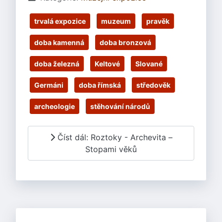
trvalá expozice
muzeum
pravěk
doba kamenná
doba bronzová
doba železná
Keltové
Slované
Germáni
doba římská
středověk
archeologie
stěhování národů
Číst dál: Roztoky - Archevita –
Stopami věků