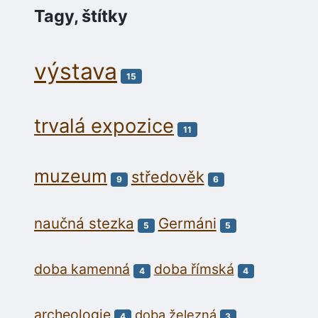
Tagy, štítky
výstava
15
trvalá expozice
11
muzeum
středověk
9
6
naučná stezka
Germáni
5
5
doba kamenná
doba římská
4
4
archeologie
doba železná
4
3