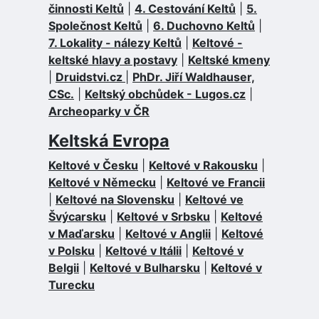
činnosti Keltů
|
4. Cestování Keltů
|
5.
Společnost Keltů
|
6. Duchovno Keltů
|
7. Lokality - nálezy Keltů
|
Keltové -
keltské hlavy a postavy
|
Keltské kmeny
|
Druidstvi.cz
|
PhDr. Jiří Waldhauser,
CSc.
|
Keltský obchůdek - Lugos.cz
|
Archeoparky v ČR
Keltská Evropa
Keltové v Česku
|
Keltové v Rakousku
|
Keltové v Německu
|
Keltové ve Francii
|
Keltové na Slovensku
|
Keltové ve
Švýcarsku
|
Keltové v Srbsku
|
Keltové
v Maďarsku
|
Keltové v Anglii
|
Keltové
v Polsku
|
Keltové v Itálii
|
Keltové v
Belgii
|
Keltové v Bulharsku
|
Keltové v
Turecku