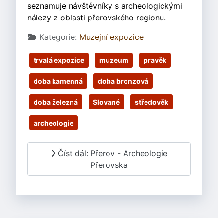
seznamuje návštěvníky s archeologickými
nálezy z oblasti přerovského regionu.
Základní údaje
Kategorie:
Muzejní expozice
trvalá expozice
muzeum
pravěk
doba kamenná
doba bronzová
doba železná
Slované
středověk
archeologie
Číst dál: Přerov - Archeologie
Přerovska