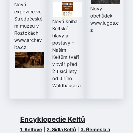
Nová
Nový
expozice ve
obchůdek
Středočeské
Nová kniha
www.lugos.c
m muzeu v
Keltské
z
Roztokách
hlavy a
www.archev
postavy
-
ita.cz
Našim
Keltům tváří
v tvář před
2 tisíci lety
od Jiřího
Waldhausera
Encyklopedie Keltů
1. Keltové
|
2. Sídla Keltů
|
3. Řemesla a