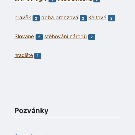
pravěk
doba bronzová
Keltové
2
2
2
Slované
stěhování národů
2
2
hradiště
1
Pozvánky