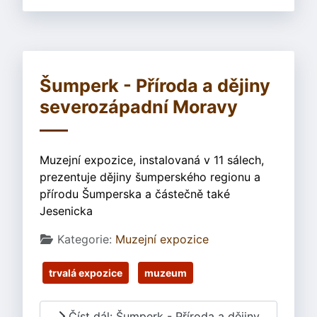
Šumperk - Příroda a dějiny
severozápadní Moravy
Muzejní expozice, instalovaná v 11 sálech,
prezentuje dějiny šumperského regionu a
přírodu Šumperska a částečně také
Jesenicka
Základní údaje
Kategorie:
Muzejní expozice
trvalá expozice
muzeum
Číst dál: Šumperk - Příroda a dějiny