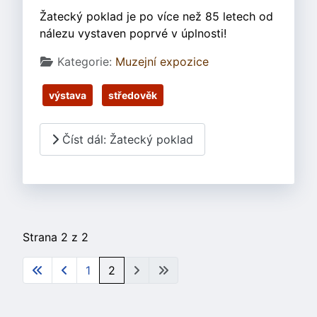
Žatecký poklad je po více než 85 letech od
nálezu vystaven poprvé v úplnosti!
Základní údaje
Kategorie:
Muzejní expozice
výstava
středověk
Číst dál: Žatecký poklad
Strana 2 z 2
1
2