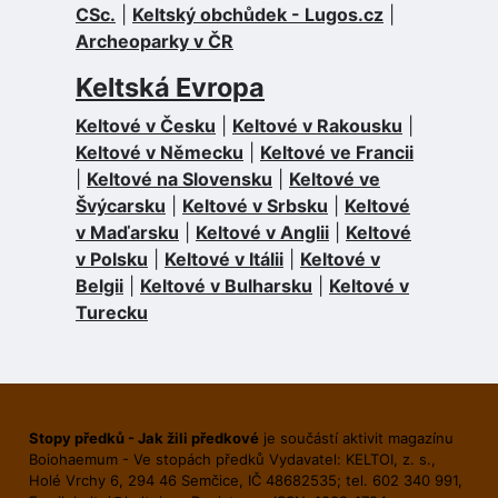
CSc.
|
Keltský obchůdek - Lugos.cz
|
Archeoparky v ČR
Keltská Evropa
Keltové v Česku
|
Keltové v Rakousku
|
Keltové v Německu
|
Keltové ve Francii
|
Keltové na Slovensku
|
Keltové ve
Švýcarsku
|
Keltové v Srbsku
|
Keltové
v Maďarsku
|
Keltové v Anglii
|
Keltové
v Polsku
|
Keltové v Itálii
|
Keltové v
Belgii
|
Keltové v Bulharsku
|
Keltové v
Turecku
Stopy předků - Jak žili předkové
je součástí aktivit magazínu
Boiohaemum - Ve stopách předků Vydavatel: KELTOI, z. s.,
Holé Vrchy 6, 294 46 Semčice, IČ 48682535; tel. 602 340 991,