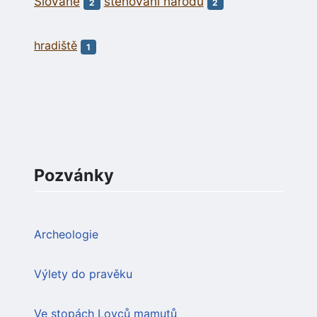
Slované
stěhování národů
2
2
hradiště
1
Pozvánky
Archeologie
Výlety do pravěku
Ve stopách Lovců mamutů