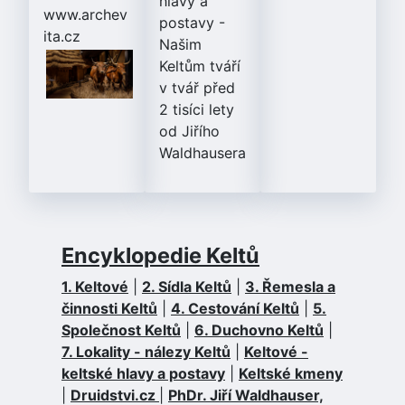
hlavy a
www.archev
postavy
-
ita.cz
Našim
Keltům tváří
v tvář před
2 tisíci lety
od Jiřího
Waldhausera
Encyklopedie Keltů
1. Keltové
|
2. Sídla Keltů
|
3. Řemesla a
činnosti Keltů
|
4. Cestování Keltů
|
5.
Společnost Keltů
|
6. Duchovno Keltů
|
7. Lokality - nálezy Keltů
|
Keltové -
keltské hlavy a postavy
|
Keltské kmeny
|
Druidstvi.cz
|
PhDr. Jiří Waldhauser,