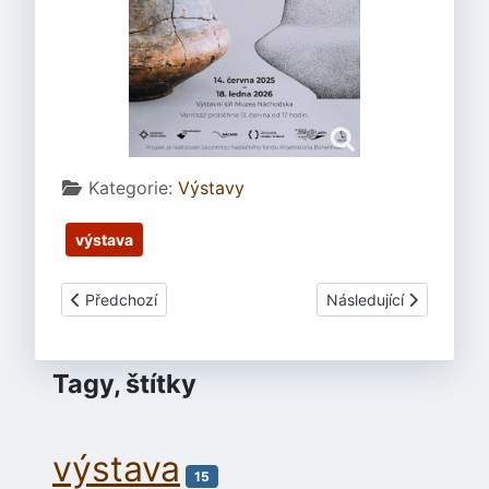
Základní údaje
Kategorie:
Výstavy
výstava
Předchozí článek: Poklady Východní Moravy
Další článek: Exit 91 
Předchozí
Následující
Tagy, štítky
výstava
15