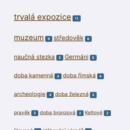
trvalá expozice
11
muzeum
středověk
9
6
naučná stezka
Germáni
5
5
doba kamenná
doba římská
4
4
archeologie
doba železná
4
3
pravěk
doba bronzová
Keltové
2
2
2