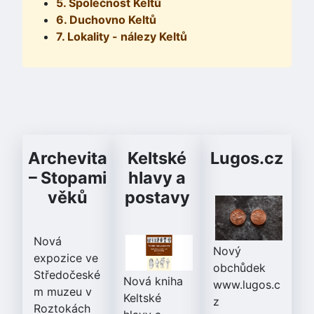
5. Společnost Keltů
6. Duchovno Keltů
7. Lokality - nálezy Keltů
Archevita
Keltské
Lugos.cz
– Stopami
hlavy a
věků
postavy
Nová
Nový
expozice ve
obchůdek
Středočeské
Nová kniha
www.lugos.c
m muzeu v
Keltské
z
Roztokách